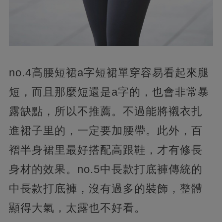
no.4高腰短裙a字短裙單穿容易看起來腿
短，而且那麼短還是a字的，也會非常暴
露缺點，所以不推薦。不過能將襯衣扎
進裙子里的，一定要加腰帶。此外，百
褶半身裙里最好搭配高跟鞋，才有修長
身材的效果。no.5中長款打底褲傳統的
中長款打底褲，沒有過多的裝飾，整體
顯得大氣，太露也不好看。