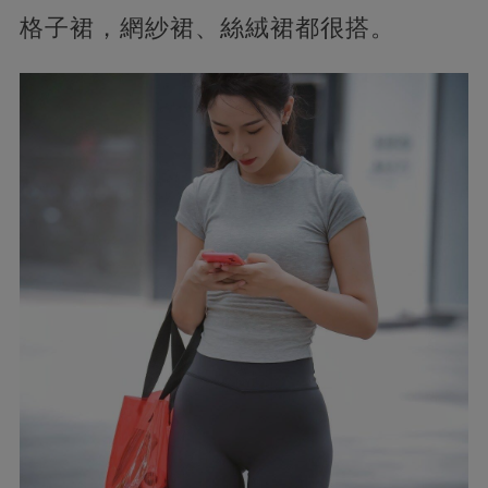
格子裙，網紗裙、絲絨裙都很搭。