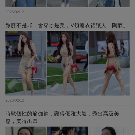
2026/02/12
微胖不是罪，會穿才是美，V領連衣裙讓人「陶醉」
2026/02/12
時髦個性的瑜伽褲，顯得優雅大氣，秀出高級美
感，美得出眾