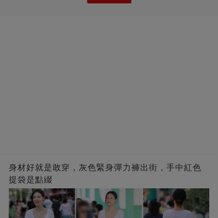
身材好就是敢穿，灰色緊身彈力褲出街，手中紅色
提袋是點綴