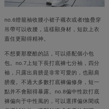
no.6燈籠袖收腰小裙子襯衣或者t恤疊穿
吊帶可以收腰，這樣顯身材，短款上衣
蓋住更顯得精神。
不想要那麼酷的話，可以搭配個小包
包。no.7上短下長打底褲七分袖，四分
袖，只露出肩膀是非常可愛的，也顯肩
膀瘦。不過大多數打底褲偏修身，短一
點并不會顯得暴露。no.8偏中性款打底
褲偏向于中性風的，可以選擇偏休閑或