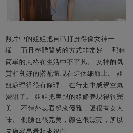
照片中的姐姐把自己打扮得像女神一
樣。 而且整體質感的方式非常好。 那種
簡單的風格在生活中不平凡。 女神的氣
質和良好的搭配體現在這個細節上。 姐
姐處理得很有條理。 在行走中感覺空氣
變甜了。 姐姐把美腿的線條表現得很完
美。 不僅外表看起來優雅，還很有女人
味。 側臉也很完美，顏色很漂亮，所以
皮膚容易看起來很白。