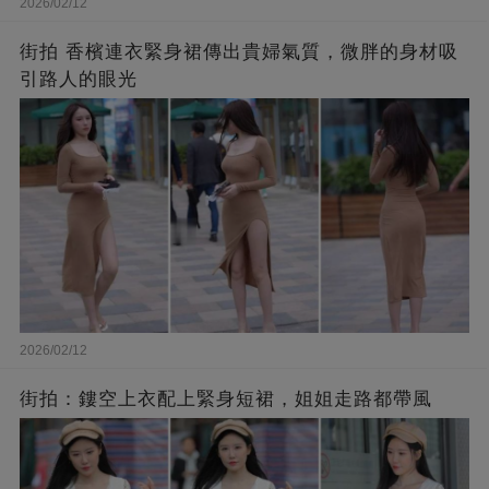
2026/02/12
街拍 香檳連衣緊身裙傳出貴婦氣質，微胖的身材吸
引路人的眼光
2026/02/12
街拍：鏤空上衣配上緊身短裙，姐姐走路都帶風