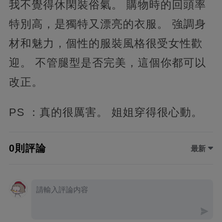
我不覺得休閑裝俗氣。 購物時的回頭率
特別高，是獨特又漂亮的衣服。 強調身
材和魅力，個性的服裝風格很受女性歡
迎。 不管腿型是否完美，這個你都可以
改正。
PS ：真的很厲害。 姐姐穿得很心動。
0則評論
最新