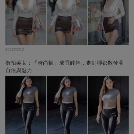
2026/02/12
街拍美女：「時尚褲」成香餑餑，走到哪都散發著
自信與魅力