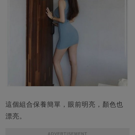
這個組合保養簡單，眼前明亮，顏色也
漂亮。
ADVERTISEMENT