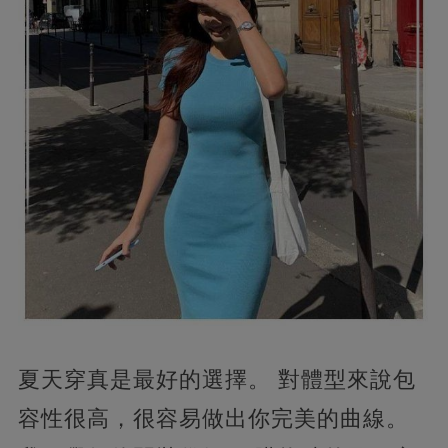
夏天穿真是最好的選擇。 對體型來說包
容性很高，很容易做出你完美的曲線。